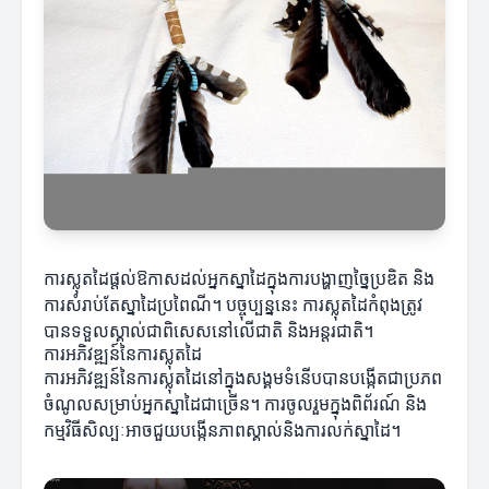
ការស្លុតដៃផ្តល់ឱកាសដល់អ្នកស្នាដៃក្នុងការបង្ហាញច្នៃប្រឌិត និង
ការសំរាប់តែស្នាដៃប្រពៃណី។ បច្ចុប្បន្ននេះ ការស្លុតដៃកំពុងត្រូវ
បានទទួលស្គាល់ជាពិសេសនៅលើជាតិ និងអន្តរជាតិ។
ការអភិវឌ្ឍន៍នៃការស្លុតដៃ
ការអភិវឌ្ឍន៍នៃការស្លុតដៃនៅក្នុងសង្គមទំនើបបានបង្កើតជាប្រភព
ចំណូលសម្រាប់អ្នកស្នាដៃជាច្រើន។ ការចូលរួមក្នុងពិព័រណ៍ និង
កម្មវិធីសិល្បៈអាចជួយបង្កើនភាពស្គាល់និងការលក់ស្នាដៃ។