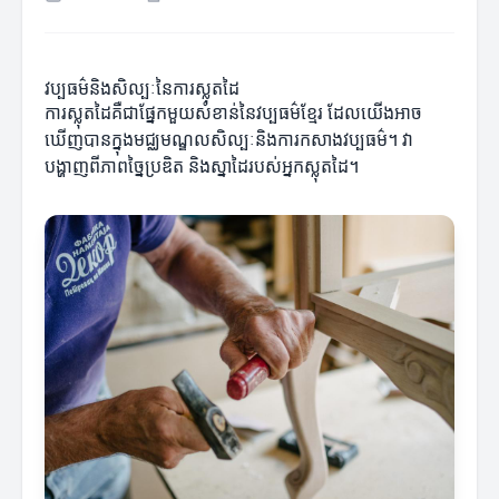
វប្បធម៌និងសិល្បៈនៃការស្លុតដៃ
ការស្លុតដៃគឺជាផ្នែកមួយសំខាន់នៃវប្បធម៌ខ្មែរ ដែលយើងអាច
ឃើញបានក្នុងមជ្ឈមណ្ឌលសិល្បៈនិងការកសាងវប្បធម៌។ វា
បង្ហាញពីភាពច្នៃប្រឌិត និងស្នាដៃរបស់អ្នកស្លុតដៃ។