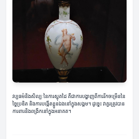
វប្បធម៌និងសិល្បៈនៃការស្លុតដៃ គឺជាការបង្ហាញពីការរីកចម្រើននៃ
ច្នៃប្រឌិត និងការបង្កើតខ្លួនឯងនៅក្នុងសង្គម។ ដូច្នេះ វាគួរត្រូវបាន
ការពារនិងពង្រីកនៅក្នុងអនាគត។