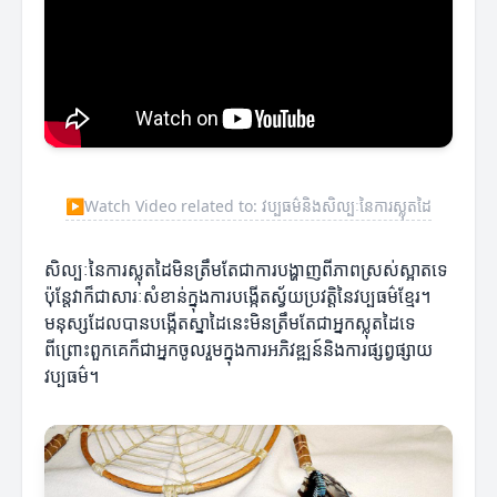
▶
Watch Video related to: វប្បធម៌និងសិល្បៈនៃការស្លុតដៃ
សិល្បៈនៃការស្លុតដៃមិនត្រឹមតែជាការបង្ហាញពីភាពស្រស់ស្អាតទេ
ប៉ុន្តែវាក៏ជាសារៈសំខាន់ក្នុងការបង្កើតស្វ័យប្រវត្តិនៃវប្បធម៌ខ្មែរ។
មនុស្សដែលបានបង្កើតស្នាដៃនេះមិនត្រឹមតែជាអ្នកស្លុតដៃទេ
ពីព្រោះពួកគេក៏ជាអ្នកចូលរួមក្នុងការអភិវឌ្ឍន៍និងការផ្សព្វផ្សាយ
វប្បធម៌។