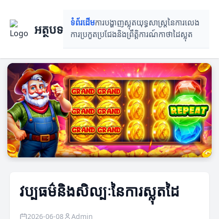
ទំព័រដើម
ការបង្ហាញស្លុត
យុទ្ធសាស្ត្រនៃការលេង
អត្ថបទ
ការ​ប្រកួតប្រជែង​និង​ព្រឹត្តិការណ៍
កាថាដៃស្លុត
វប្បធម៌និងសិល្បៈនៃការស្លុតដៃ
2026-06-08
Admin