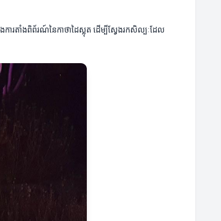
នឹងការតាំងពិព័រណ៍នៃកាថាដៃស្លុត ដើម្បីស្វែងរកសិល្បៈដែល