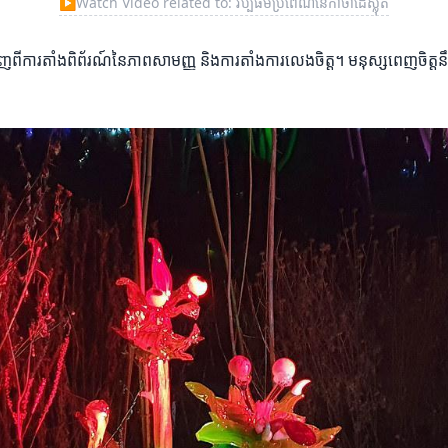
▶
Watch Video related to: វប្បធម៌ប្រពៃណីនៃកាថាដៃស្លុត
បង្ហាញពីការតាំងពិព័រណ៍នៃភាពសាមញ្ញ និងការតាំងការលេងចិត្ត។ មនុស្សពេញចិត្ត