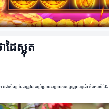
ាដៃស្លុត
។ វាជាសិល្បៈដែលត្រូវបានប្រើប្រាស់សម្រាប់ការបង្ហាញអារម្មណ៍ និងការសំដែង