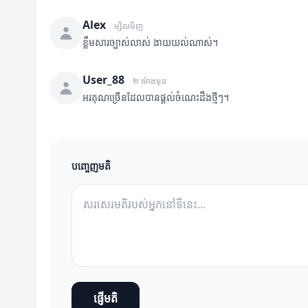
Alex
ម្សិលមិញ
ខ្លឹមសារច្បាស់លាស់ ងាយយល់ណាស់។
User_88
២ ម៉ោងមុន
អរគុណច្រើនដែលបានផ្តល់ចំណេះដឹងថ្មីៗ។
បញ្ចេញមតិ
ផ្ញើមតិ