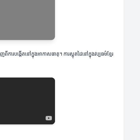
ីការបង្កើតនៅក្នុងអាកាសធាតុ។ ការស្លុតដៃនៅក្នុងវប្បធម៌ខ្មែរ