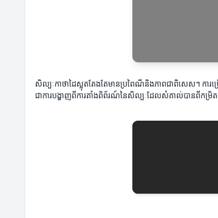
សិល្បៈកាថាដៃស្លុតតែងតែមានប្រពៃណីនិងភាពជាពិសេស។ ការប្រើប្រា
ជាការបង្ហាញពីការតាំងពិព័រណ៍នៃសិល្បៈដែលសំគាល់បានពីកម្រិត