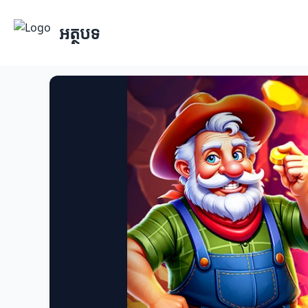
អត្ថបទ