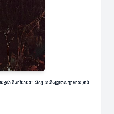
្មណ៍ និងឥរិយាបថ។ សិល្បៈនេះនឹងត្រូវបានរក្សាទុកសម្រាប់