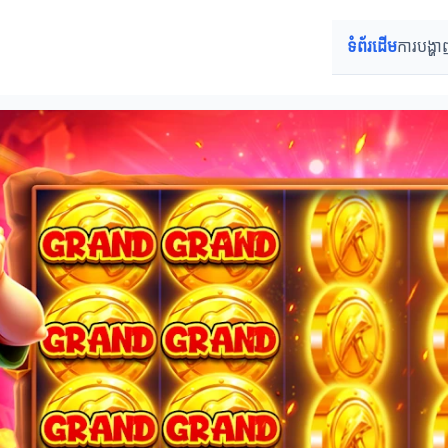
ទំព័រដើម
ការបង្ហា