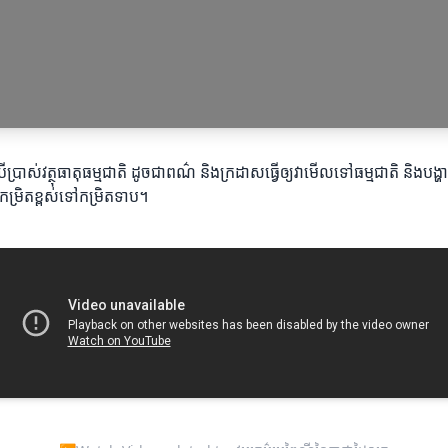
ស់វត្ថុធាតុធម្មជាតិ ដូចជាពណ៌ និងក្រដាសធ្វើឲ្យវាមើលទៅធម្មជាតិ និងបង្ហាញព
កម្រិតខ្ពស់ទៅកម្រិតទាប។