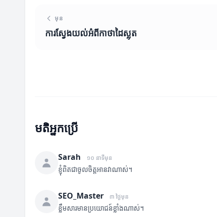
មុន
ការស្វែងយល់អំពីកាថាដៃស្លុត
មតិអ្នកប្រើ
Sarah
១០ នាទីមុន
ខ្ញុំពិតជាចូលចិត្តអានវាណាស់។
SEO_Master
៣ ថ្ងៃមុន
ខ្លឹមសារមានប្រយោជន៍ខ្លាំងណាស់។