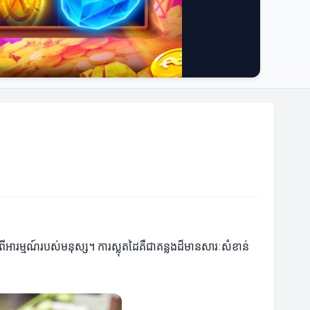
ពីអារម្មណ៍របស់មនុស្ស។ ការស្លុតដៃគឺជាគន្លងដ៏មានសារៈសំខាន់