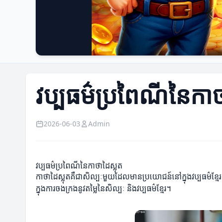
វប្បធម៌ប្រពៃណីនៃកាថ
2026-06-03
Admin
វប្បធម៌ប្រពៃណីនៃកាថាដៃស្លុត
កាថាដៃស្លុតគឺជាសិល្បៈមួយដែលមានប្រយោជន៍នៅក្នុងវប្បធម៌ខ្មែរ
ក្នុងការចងក្រងនូវតម្លៃនៃសិល្បៈ និងវប្បធម៌ខ្មែរ។