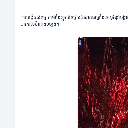
ការបង្កើតសិល្បៈកាថាដៃស្លុតមិនត្រឹមតែជាការស្នាដៃទេ ប៉ុន្តែវា
ជាគោលបំណងចម្បង។