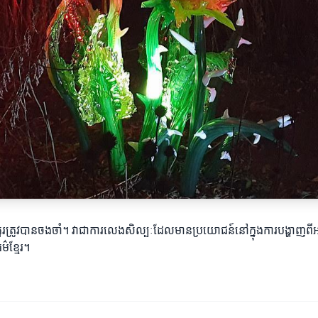
ត្រូវបានចងចាំ។ វាជាការលេងសិល្បៈដែលមានប្រយោជន៍នៅក្នុងការបង្ហាញពីអារម
៌ខ្មែរ។