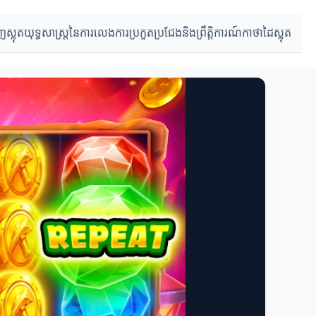
ញស្លុត
យុទ្ធសាស្ត្រនៃការលេង
ការ​ប្រកួតប្រជែង​និង​ព្រឹត្តិការណ៍
កាថាដៃស្លុត