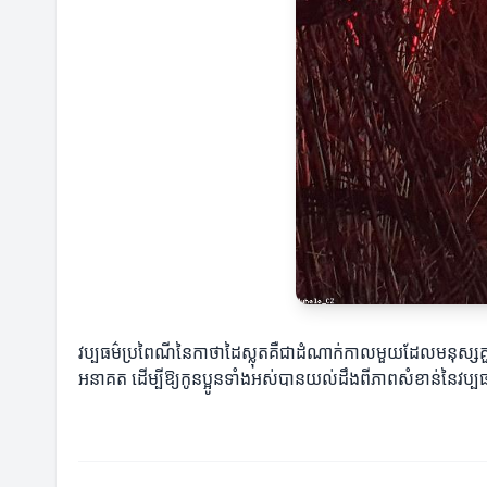
វប្បធម៌ប្រពៃណីនៃកាថាដៃស្លុតគឺជាដំណាក់កាលមួយដែលមនុស្សគួរ
អនាគត ដើម្បីឱ្យកូនប្អូនទាំងអស់បានយល់ដឹងពីភាពសំខាន់នៃវប្បធម