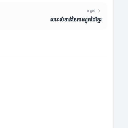
បន្ទាប់
សារៈសំខាន់នៃការស្លុតដៃខ្មែរ