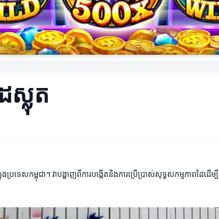
ៃស្លុត
ុងប្រទេសកម្ពុជា។ វាបង្ហាញពីការបង្កើតនិងការប្រើប្រាស់សុទ្ធសកម្មភាពដៃដើម