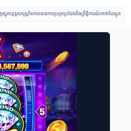
ញស្លុត
យុទ្ធសាស្ត្រនៃការលេង
ការ​ប្រកួតប្រជែង​និង​ព្រឹត្តិការណ៍
កាថាដៃស្លុត