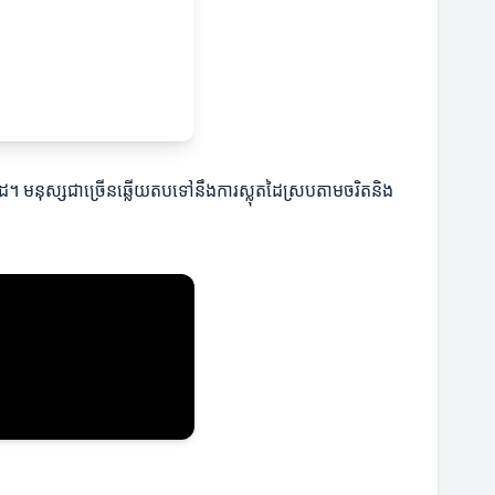
ដៃ។ មនុស្សជាច្រើនឆ្លើយតបទៅនឹងការស្លុតដៃស្របតាមចរិតនិង