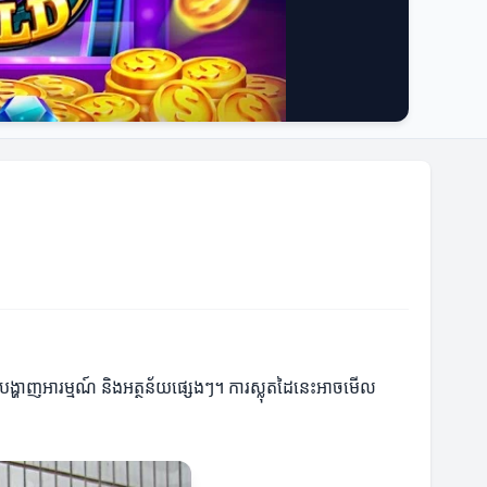
្បីបង្ហាញអារម្មណ៍ និងអត្ថន័យផ្សេងៗ។ ការស្លុតដៃនេះអាចមើល