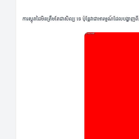
ការស្លុតដៃមិនត្រឹមតែជាសិល្បៈទេ ប៉ុន្តែវាជាអារម្មណ៍ដែលបង្ហាញ