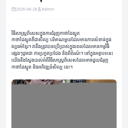
2026-06-28
Admin
វិធីសាស្ត្រពិសេសក្នុងការជំរុញកាថាដៃស្លុត
កាថាដៃស្លុតគឺជាសិល្បៈបរិមាណមួយដែលមានភាពសំខាន់ក្នុង
វប្បធម៌ខ្មែរ។ វានឹងត្រូវបានប្រើប្រាស់ក្នុងពេលដែលមានកម្មវិធី
ផ្សេងៗដូចជា ការប្រកួតប្រជែង និងពិព័រណ៍។ នៅក្នុងអត្ថបទនេះ
យើងនឹងស្វែងយល់អំពីវិធីសាស្ត្រពិសេសដែលអាចជួយជំរុញ
កាថាដៃស្លុត និងអភិវឌ្ឍន៍សិល្បៈនេះ។