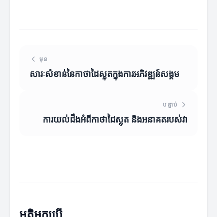
មុន
សារៈសំខាន់នៃកាថាដៃស្លុតក្នុងការអភិវឌ្ឍន៍សង្គម
បន្ទាប់
ការយល់ដឹងអំពីកាថាដៃស្លុត និងអនាគតរបស់វា
មតិអ្នកប្រើ