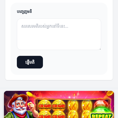
បញ្ចេញមតិ
ផ្ញើមតិ