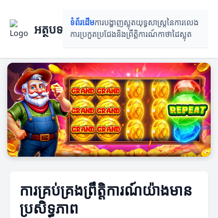
ទំព័រដើម
ការបង្ហាញស្លុត
យុទ្ធសាស្ត្រនៃការលេង
អត្ថបទ
ការ​ប្រកួតប្រជែង​និង​ព្រឹត្តិការណ៍
កាថាដៃស្លុត
ការគ្រប់គ្រងព្រឹត្តិការណ៍យ៉ាងមាន
ប្រសិទ្ធភាព