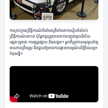
ការគ្រប់គ្រងព្រឹត្តិការណ៍មិនមែនត្រឹមតែជាការរៀបចំសំរាប់
ព្រឹត្តិការណ៍នោះទេ ប៉ុន្តែវាគួរត្រូវបានទាក់ទាញជាមួយវិស័យ
ផ្សេងៗដូចជា ការផ្សព្វផ្សាយ និងសង្គម។ អ្នកគឺត្រូវការអនុវត្តដៅឲ្យ
មានភាពត្រឹមត្រូវ និងជួយឱ្យមានការផ្តោតអារម្មណ៍លើអ្វីដែលអ្នក
កំពុងធ្វើ។