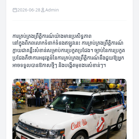
2026-06-28
Admin
ការគ្រប់គ្រងព្រឹត្តិការណ៍យ៉ាងមានប្រសិទ្ធភាព
នៅក្នុងពិភពលោកទំនាក់ទំនងឥឡូវនេះ ការគ្រប់គ្រងព្រឹត្តិការណ៍
ក្លាយជាគន្លឹះសំខាន់សម្រាប់ការប្រកួតប្រជែង។ ច្បាប់នៃការប្រកួត
ប្រជែងគឺថាការអនុវត្តន៍នៃការគ្រប់គ្រងព្រឹត្តិការណ៍នឹងជួយឱ្យអ្នក
អាចទទួលបានឱកាសថ្មីៗ និងបង្កើតមុខងារសំខាន់ៗ។