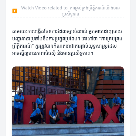
Watch Video related to: ការគ្រប់គ្រងព្រឹត្តិការណ៍យ៉ាងមាន
▶
ប្រសិទ្ធភាព
តាមរយៈការបង្កើតផែនការដែលច្បាស់លាស់ អ្នកអាចដោះស្រាយ
បញ្ហានានាប្រឆាំងនឹងការប្រកួតប្រជែង។ គេហៅថា "ការគ្រប់គ្រង
ព្រឹត្តិការណ៍" គួរត្រូវបានកំណត់ថាជាការផ្តល់យុទ្ធសាស្ត្រដែល
អាចធ្វើឲ្យមានភាពសិចស៊ី និងមានប្រសិទ្ធភាព។