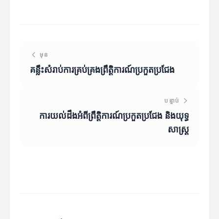
មុន
គន្លឹះសំរាប់ការគ្រប់គ្រងព្រឹត្តិការណ៍ប្រកួតប្រជែង
បន្ទាប់
ការយល់ដឹងអំពីព្រឹត្តិការណ៍ប្រកួតប្រជែង និងយុទ្ធ
សាស្ត្រ