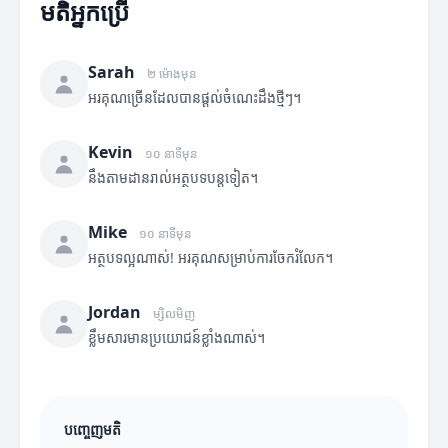
មតិអ្នកប្រើ
Sarah
២ ម៉ោងមុន
អរគុណច្រើនដែលបានផ្តល់ចំណេះដឹងថ្មីៗ។
Kevin
១០ នាទីមុន
នឹងតាមដានរាល់អត្ថបទបន្តទៀត។
Mike
១០ នាទីមុន
អត្ថបទល្អណាស់! អរគុណសម្រាប់ការចែករំលែក។
Jordan
ម្សិលមិញ
ខ្លឹមសារមានប្រយោជន៍ខ្លាំងណាស់។
បញ្ចេញមតិ