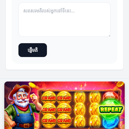
ផ្ញើមតិ