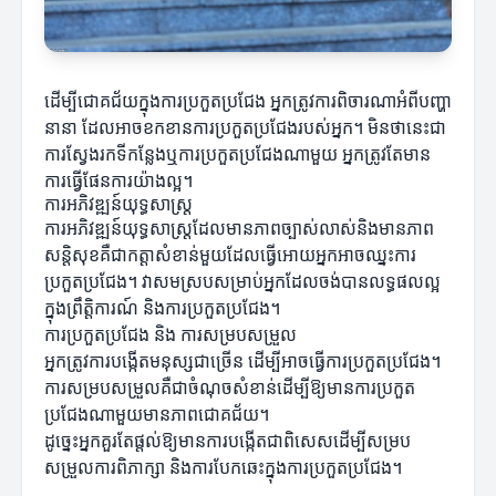
ដើម្បីជោគជ័យក្នុងការប្រកួតប្រជែង អ្នកត្រូវការពិចារណាអំពីបញ្ហា
នានា ដែលអាចខកខានការប្រកួតប្រជែងរបស់អ្នក។ មិនថានេះជា
ការស្វែងរកទីកន្លែងឬការប្រកួតប្រជែងណាមួយ អ្នកត្រូវតែមាន
ការធ្វើផែនការយ៉ាងល្អ។
ការអភិវឌ្ឍន៍យុទ្ធសាស្ត្រ
ការអភិវឌ្ឍន៍យុទ្ធសាស្ត្រដែលមានភាពច្បាស់លាស់និងមានភាព
សន្ដិសុខគឺជាកត្តាសំខាន់មួយដែលធ្វើអោយអ្នកអាចឈ្នះការ
ប្រកួតប្រជែង។ វាសមស្របសម្រាប់អ្នកដែលចង់បានលទ្ធផលល្អ
ក្នុងព្រឹត្តិការណ៍ និងការប្រកួតប្រជែង។
ការប្រកួតប្រជែង និង ការសម្របសម្រួល
អ្នកត្រូវការបង្កើតមនុស្សជាច្រើន ដើម្បីអាចធ្វើការប្រកួតប្រជែង។
ការសម្របសម្រួលគឺជាចំណុចសំខាន់ដើម្បីឱ្យមានការប្រកួត
ប្រជែងណាមួយមានភាពជោគជ័យ។
ដូច្នេះអ្នកគួរតែផ្តល់ឱ្យមានការបង្កើតជាពិសេសដើម្បីសម្រប
សម្រួលការពិភាក្សា និងការបែកឆេះក្នុងការប្រកួតប្រជែង។