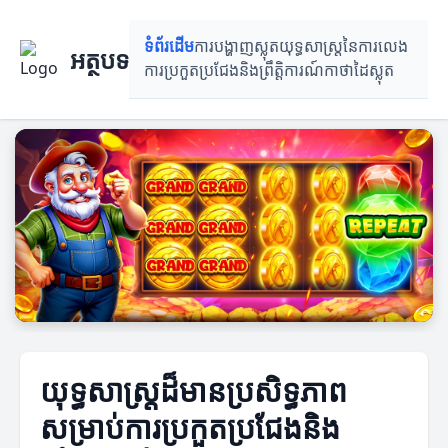
ទំព័រដើម
ការបង្ហាញស្លុត
យុទ្ធសាស្ត្រនៃការលេង
អត្ថបទ
ការ​ប្រកួតប្រជែង​និង​ព្រឹត្តិការណ៍
កាថាដៃស្លុត
យុទ្ធសាស្ត្រដ៏មានប្រសិទ្ធភាព
សម្រាប់ការប្រកួតប្រជែងនិង