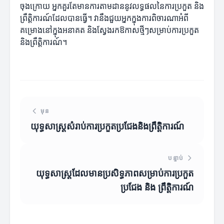
ចុងក្រោយ អ្នកគួរតែមានការតាមដាននូវលទ្ធផលនៃការប្រកួត និង
ព្រឹត្តិការណ៍ដែលបានធ្វើ។ វានឹងជួយអ្នកក្នុងការពិចារណាអំពី
គម្រោងនៅក្នុងអនាគត និងស្វែងរកឱកាសថ្មីៗសម្រាប់ការប្រកួត
និងព្រឹត្តិការណ៍។
មុន
យុទ្ធសាស្ត្រសំរាប់ការប្រកួតប្រជែងនិងព្រឹត្តិការណ៍
បន្ទាប់
យុទ្ធសាស្ត្រដែលមានប្រសិទ្ធភាពសម្រាប់ការប្រកួត
ប្រជែង និង ព្រឹត្តិការណ៍