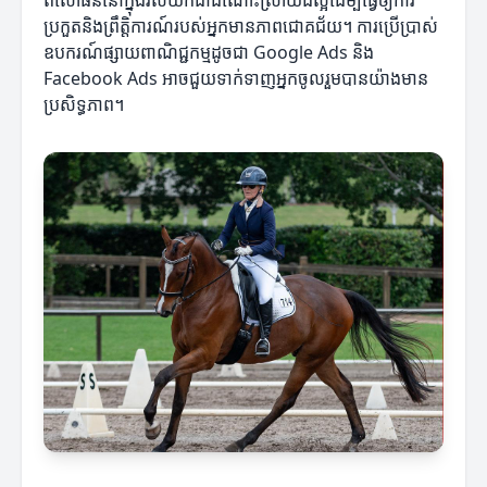
ពិសោធន៍នៅក្នុងវិស័យក៏ជាដំណោះស្រាយដ៏ល្អដើម្បីធ្វើឲ្យការ
ប្រកួតនិងព្រឹត្តិការណ៍របស់អ្នកមានភាពជោគជ័យ។ ការប្រើប្រាស់
ឧបករណ៍ផ្សាយពាណិជ្ជកម្មដូចជា Google Ads និង
Facebook Ads អាចជួយទាក់ទាញអ្នកចូលរួមបានយ៉ាងមាន
ប្រសិទ្ធភាព។