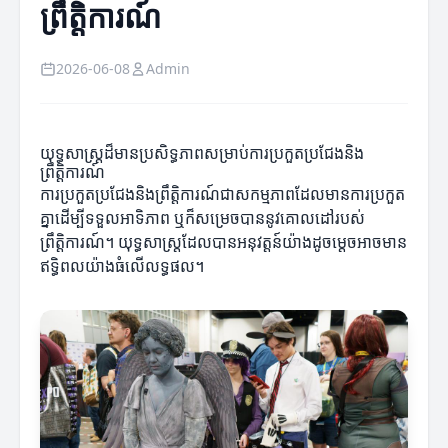
ព្រឹត្តិការណ៍
2026-06-08
Admin
យុទ្ធសាស្ត្រដ៏មានប្រសិទ្ធភាពសម្រាប់ការប្រកួតប្រជែងនិង
ព្រឹត្តិការណ៍
ការប្រកួតប្រជែងនិងព្រឹត្តិការណ៍ជាសកម្មភាពដែលមានការប្រកួត
គ្នាដើម្បីទទួលអាទិភាព ឬក៏សម្រេចបាននូវគោលដៅរបស់
ព្រឹត្តិការណ៍។ យុទ្ធសាស្ត្រដែលបានអនុវត្តន៍យ៉ាងដូចម្តេចអាចមាន
ឥទ្ធិពលយ៉ាងធំលើលទ្ធផល។