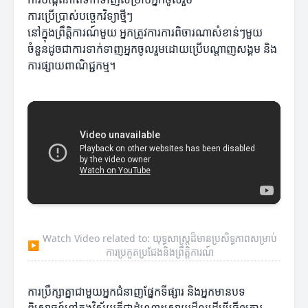
ការប្រើប្រាស់បច្ចេកវិទ្យាថ្មីៗ
នៅក្នុងព្រឹត្តិការណ៍មួយ អ្នកត្រូវការការពិចារណាសំខាន់ៗមួយ
ចំនួនដូចជាការទាក់ទាញអ្នកចូលរួមដោយប្រើបណ្តាញសង្គម និង
ការផ្សាយពាណិជ្ជកម្ម។
Watch Video related to: យុទ្ធសាស្ត្រដ៏មានប្រសិទ្ធភាពសម្រាប់
▶
ការប្រកួតប្រជែងនិងព្រឹត្តិការណ៍
ការប្រឹក្សាគ្នាជាមួយអ្នកជំនាញផ្នែកទីផ្សារ និងអ្នកមានបទ