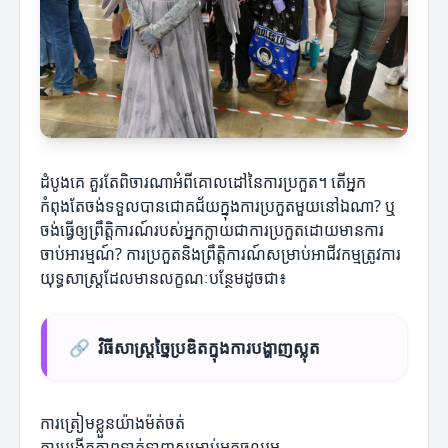
ដំបូងគេ គួរតែពិចារណាអំពីគោលដៅនៃការប្រកួត។ តើអ្នក
កំពុងតែចង់ទទួលបានជោគជ័យក្នុងការប្រកួតមួយនៅឯណា? ឬ
ចង់ធ្វើឲ្យព្រឹត្តិការណ៍របស់អ្នកក្លាយជាការប្រកួតដោយមានការ
ចាប់អារម្មណ៍? ការប្រកួតនិងព្រឹត្តិការណ៍សម្រាប់អាជីវកម្មត្រូវការ
យុទ្ធសាស្ត្រដែលមានលក្ខណៈបន្ថែមដូចជា៖
🔗
វិធីសាស្ត្រច្នៃប្រឌិតក្នុងការបង្ហាញស្លុត
ការត្រៀមខ្លួនយ៉ាងម៉ត់ចត់
ការបង្កើតភាពទាក់ទាញសម្រាប់អ្នកចូលរួម