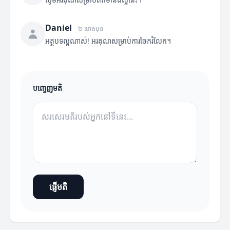
Daniel
២ ម៉ោងមុន
អត្ថបទល្អណាស់! អរគុណសម្រាប់ការចែករំលែក។
បញ្ចេញមតិ
ផ្ញើមតិ