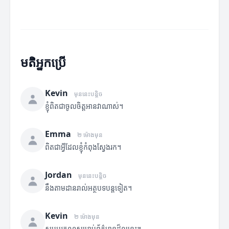
មតិអ្នកប្រើ
Kevin
មុននេះបន្តិច
ខ្ញុំពិតជាចូលចិត្តអានវាណាស់។
Emma
២ ម៉ោងមុន
ពិតជាអ្វីដែលខ្ញុំកំពុងស្វែងរក។
Jordan
មុននេះបន្តិច
នឹងតាមដានរាល់អត្ថបទបន្តទៀត។
Kevin
២ ម៉ោងមុន
សូមអរគុណសម្រាប់ព័ត៌មានដ៏ល្អនេះ។