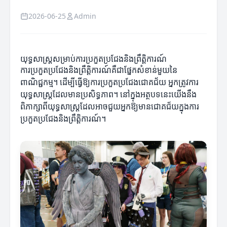
2026-06-25
Admin
យុទ្ធសាស្ត្រ​សម្រាប់​ការប្រកួត​ប្រជែង​និង​ព្រឹត្តិការណ៍
ការប្រកួតប្រជែងនិងព្រឹត្តិការណ៍គឺជាផ្នែកសំខាន់មួយនៃ
ពាណិជ្ជកម្ម។ ដើម្បីធ្វើឱ្យការប្រកួតប្រជែងជោគជ័យ អ្នកត្រូវការ
យុទ្ធសាស្ត្រដែលមានប្រសិទ្ធភាព។ នៅក្នុងអត្ថបទនេះយើងនឹង
ពិភាក្សាពីយុទ្ធសាស្ត្រដែលអាចជួយអ្នកឱ្យមានជោគជ័យក្នុងការ
ប្រកួតប្រជែងនិងព្រឹត្តិការណ៍។