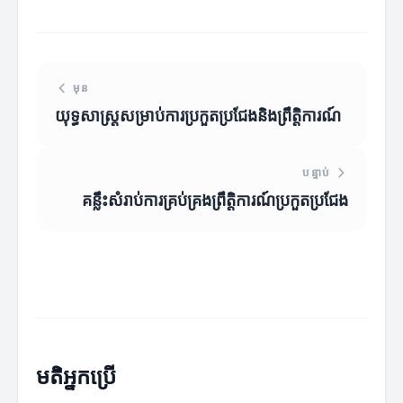
មុន
យុទ្ធសាស្ត្រសម្រាប់ការប្រកួតប្រជែងនិងព្រឹត្តិការណ៍
បន្ទាប់
គន្លឹះសំរាប់ការគ្រប់គ្រងព្រឹត្តិការណ៍ប្រកួតប្រជែង
មតិអ្នកប្រើ