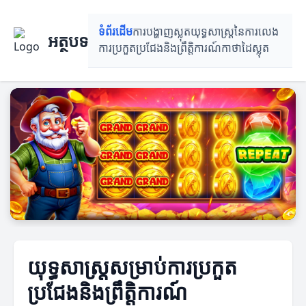
ទំព័រដើម
ការបង្ហាញស្លុត
យុទ្ធសាស្ត្រនៃការលេង
អត្ថបទ
ការ​ប្រកួតប្រជែង​និង​ព្រឹត្តិការណ៍
កាថាដៃស្លុត
យុទ្ធសាស្ត្រ​សម្រាប់​ការប្រកួត​
ប្រជែង​និង​ព្រឹត្តិការណ៍