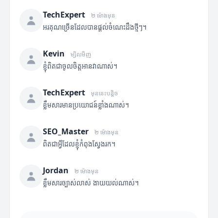
TechExpert
២ ម៉ោងមុន
អរគុណច្រើនដែលបានផ្តល់ចំណេះដឹងថ្មីៗ។
Kevin
ម្សិលមិញ
ខ្ញុំពិតជាចូលចិត្តអានវាណាស់។
TechExpert
មុននេះបន្តិច
ខ្លឹមសារមានប្រយោជន៍ខ្លាំងណាស់។
SEO_Master
២ ម៉ោងមុន
ពិតជាអ្វីដែលខ្ញុំកំពុងស្វែងរក។
Jordan
២ ម៉ោងមុន
ខ្លឹមសារច្បាស់លាស់ ងាយយល់ណាស់។