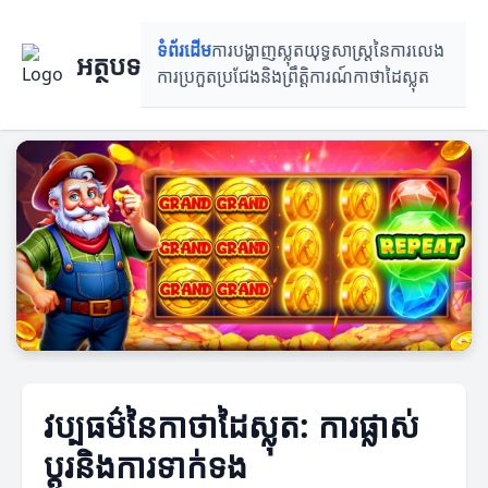
ទំព័រដើម
ការបង្ហាញស្លុត
យុទ្ធសាស្ត្រនៃការលេង
អត្ថបទ
ការ​ប្រកួតប្រជែង​និង​ព្រឹត្តិការណ៍
កាថាដៃស្លុត
វប្បធម៌នៃកាថាដៃស្លុត: ការផ្លាស់
ប្តូរនិងការទាក់ទង