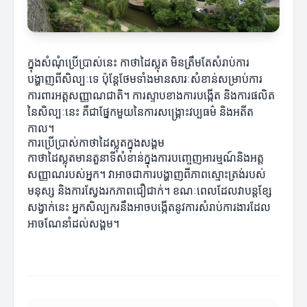
ក្នុងសំណុំប្រើប្រាស់នេះ កាថាដៃស្លុត មិនត្រឹមតែសំរាប់ការ
បង្ហាញពីសិល្បៈទេ ប៉ុន្តែថែមទាំងមានសារៈសំខាន់សម្រាប់ការ
ការពារអត្តសញ្ញាណជាតិ។ ការស្ទាបខាងការបង្កើត និងការផលិត
នៃសិល្បៈនេះ គឺជាផ្នែកមួយនៃការសង្គ្រោះវប្បធម៌ និងអតីត
កាល។
ការប្រើប្រាស់កាថាដៃស្លុតក្នុងសង្គម
កាថាដៃស្លុតមានតួនាទីសំខាន់ក្នុងការបញ្ចេញអារម្មណ៍និងអត្ត
សញ្ញាណរបស់អ្នក។ វាអាចជាការបង្ហាញពីភាពស្មោះត្រង់របស់
មនុស្ស និងការស្វែងរកភាពជឿជាក់។ ខណៈពេលដែលវាបន្តខ្សែ
សង្វាក់នេះ អ្នកសិល្បករនឹងអាចបង្កើតនូវការសំរាប់ការងារដែល
អាចណែនាំដល់សង្គម។