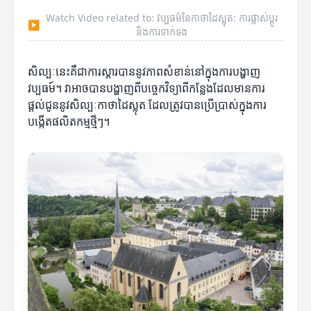
Watch Video related to: វប្បធម៌នៃកាថាដៃស្លុត: ការផ្លាស់ប្តូរ
▶
និងការទាក់ទង
សិល្បៈនេះគឺជាការស្តារបាននូវភាពសំខាន់នៅក្នុងការបង្ហាញ
វប្បធម៍។ វាអាចបានបង្ហាញពីបច្ចេកវិទ្យាពីកន្លែងដែលមានការ
ផ្តល់ជូននូវសិល្បៈកាថាដៃស្លុត ដែលត្រូវបានប្រើប្រាស់ក្នុងការ
បង្កើតផលិតកម្មថ្មីៗ។