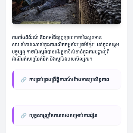
ការតាំងពិព័រណ៍ និងកម្មវិធីផ្សព្វផ្សាយកាថាដៃស្លុតមាន
សារៈសំខាន់ណាស់ក្នុងការលើកកម្ពស់វប្បធម៌ខ្មែរ។ នៅក្នុងសង្គម
បច្ចុប្បន្ន កាថាដៃស្លុតបានដើរតួនាទីសំខាន់ក្នុងការបង្ហាញពី
ដំណើរកំសាន្តនៃគំនិត និងស្នាដៃរបស់សិល្បករ។
🔗
ការគ្រប់គ្រងព្រឹត្តិការណ៍យ៉ាងមានប្រសិទ្ធភាព
🔗
យុទ្ធសាស្ត្រនៃការលេងសម្រាប់ការរៀន