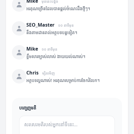
Mike
មុននេះបន្តិច
អរគុណច្រើនដែលបានផ្តល់ចំណេះដឹងថ្មីៗ។
SEO_Master
១០ នាទីមុន
នឹងតាមដានរាល់អត្ថបទបន្តទៀត។
Mike
១០ នាទីមុន
ខ្លឹមសារច្បាស់លាស់ ងាយយល់ណាស់។
Chris
ម្សិលមិញ
អត្ថបទល្អណាស់! អរគុណសម្រាប់ការចែករំលែក។
បញ្ចេញមតិ