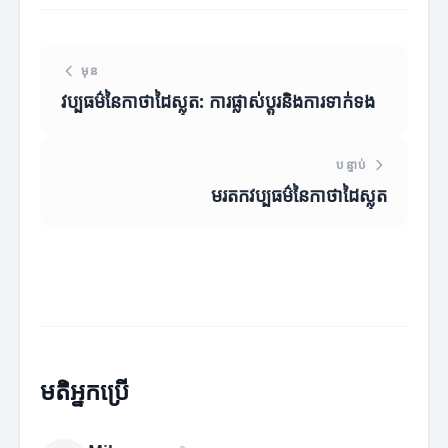
មុន
វប្បធម៌នៃកាថាដៃស្លុត: ការផ្លាស់ប្តូរនិងការទាក់ទង
បន្ទាប់
មរតកវប្បធម៌នៃកាថាដៃស្លុត
មតិអ្នកប្រើ