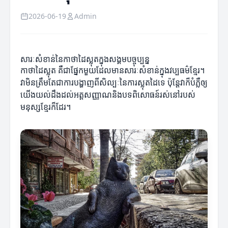
2026-06-19
Admin
សារៈសំខាន់នៃកាថាដៃស្លុតក្នុងសង្គមបច្ចុប្បន្ន
កាថាដៃស្លុត គឺជាផ្នែកមួយដែលមានសារៈសំខាន់ក្នុងវប្បធម៌ខ្មែរ។
វាមិនត្រឹមតែជាការបង្ហាញពីសិល្បៈនៃការស្លុតដៃទេ ប៉ុន្តែវាក៏បំភ្លឺឲ្យ
យើងយល់ដឹងដល់អត្តសញ្ញាណនិងបទពិសោធន៍រស់នៅរបស់
មនុស្សខ្មែរក៏ដែរ។