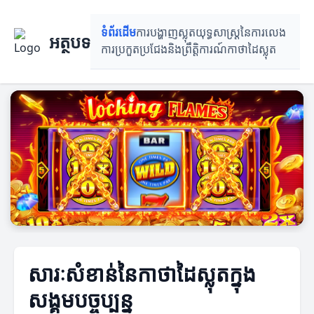
ទំព័រដើម
ការបង្ហាញស្លុត
យុទ្ធសាស្ត្រនៃការលេង
អត្ថបទ
ការ​ប្រកួតប្រជែង​និង​ព្រឹត្តិការណ៍
កាថាដៃស្លុត
សារៈសំខាន់នៃកាថាដៃស្លុតក្នុង
សង្គមបច្ចុប្បន្ន