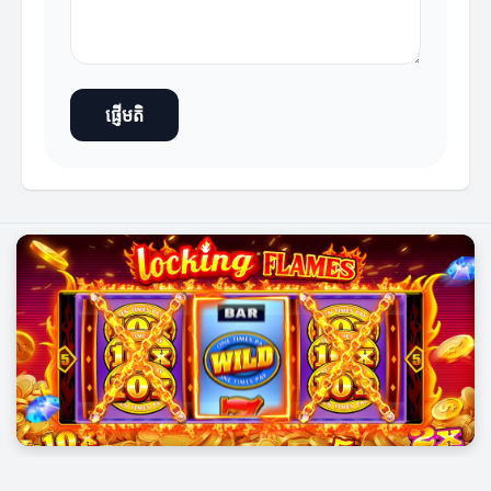
ផ្ញើមតិ