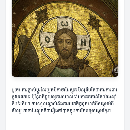
ដូច្នេះ ការឆ្លាស់ប្តូរនៃវប្បធម៌កាថាដៃស្លុត មិនត្រឹមតែជាការការពារ
នូវមរតកទេ ប៉ុន្តែវាក៏ជួយឲ្យការឈានទៅអនាគតកាន់តែយ៉ាងស៊ាំ
និងទំនើប។ ការទទួលស្គាល់និងការយកចិត្តទុកដាក់ពីសង្គមអំពី
សិល្បៈកាថាដៃស្លុតគឺជារឿងចាំបាច់ក្នុងការកែលម្អសង្គមខ្មែរ។