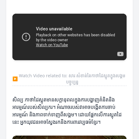
Watch Video related to: សារៈសំខាន់នៃកាថាដៃស្លុតក្នុងសង្គម
▶
បច្ចុប្បន្ន
សិល្បៈកាថាដៃស្លុតមានសក្តានុពលក្នុងការបង្ហាញគំនិតនិង
អារម្មណ៍របស់សិល្បករ។ អំណាចរបស់វាអាចបង្កើតការចាប់
អារម្មណ៍ និងភាពទាក់ទាញពីសង្គម។ ដោយផ្អែកលើការស្លុតដៃ
នេះ អ្នកយុវជនអាចស្វែងរកនិងការពារវប្បធម៌ខ្មែរ។