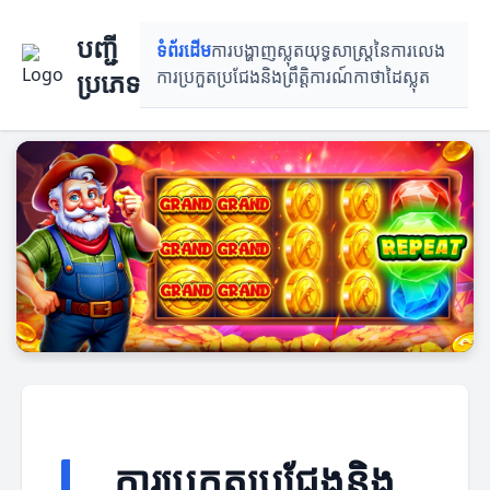
បញ្ជី
ទំព័រដើម
ការបង្ហាញស្លុត
យុទ្ធសាស្ត្រនៃការលេង
ប្រភេទ
ការ​ប្រកួតប្រជែង​និង​ព្រឹត្តិការណ៍
កាថាដៃស្លុត
ការ​ប្រកួតប្រជែង​និង​