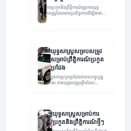
ការប្រកួតនិងព្រឹត្តិការណ៍ត្រូវការយុទ្ធ
សាស្ត្រដែលមានប្រសិទ្ធភាពដើម្បីធានាថា
អ្នកអាចទទួលបានជោគជ័យ។ អត្ថបទនេះ
នឹងរៀបរាប់អំពីយុទ្ធសាស្ត្រចម្បងដែលអ្នក
អាចអនុវត្តបាន។
យុទ្ធសាស្ត្រសម្របសម្រូវ
សម្រាប់ព្រឹត្តិការណ៍ប្រកួត
ប្រជែង
ក្នុងការប្រកួតប្រជែងនាពេលបច្ចុប្បន្ន
នេះ មានយុទ្ធសាស្ត្រច្រើនដែល
អាចជួយដល់ការរៀបចំ និងកែលំអ
ព្រឹត្តិការណ៍។
យុទ្ធសាស្ត្រសម្រាប់ការ
ប្រកួតនិងព្រឹត្តិការណ៍ថ្មីៗ