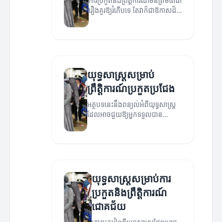
ការប្រកួតនិងព្រឹត្តិការណ៍មិនត្រឹមតែជា
រឿងគួរឱ្យរំភើបទេ តែវាក៏ជាឱកាសដ៏
ល្អសម្រាប់ការអភិវឌ្ឍន៍។
យុទ្ធសាស្ត្រសម្រាប់
ព្រឹត្តិការណ៍ប្រកួតប្រជែង
អត្ថបទនេះនឹងពន្យល់អំពីយុទ្ធសាស្ត្រ
ដែលអាចជួយឱ្យអ្នកទទួលបាន
ជោគជ័យក្នុងព្រឹត្តិការណ៍ប្រកួត
ប្រជែង។
យុទ្ធសាស្ត្រសម្រាប់ការ
ប្រកួតនិងព្រឹត្តិការណ៍
ជោគជ័យ