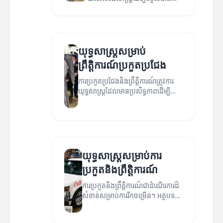
ជោគជ័យក្នុងការប្រកួតនិង
ព្រឹត្តិការណ៍។
យុទ្ធសាស្ត្រ​សម្រាប់​
ព្រឹត្តិការណ៍​ប្រកួតប្រជែង
ការប្រកួតប្រជែងនិងព្រឹត្តិការណ៍ត្រូវការ
យុទ្ធសាស្ត្រដែលមានប្រសិទ្ធភាពដើម្បី
ធានាសេចក្តីជោគជ័យ។ នៅក្នុងអត្ថបទនេះ
យើងនឹងពិភាក្សាអំពីយុទ្ធសាស្ត្រមួយចំនួន
សម្រាប់ការប្រកួតនិងព្រឹត្តិការណ៍។
យុទ្ធសាស្ត្រសម្រាប់ការ
ប្រកួតនិងព្រឹត្តិការណ៍
ការប្រកួតនិងព្រឹត្តិការណ៍ជាដំណើរការដ៏
សំខាន់សម្រាប់ការរីកចម្រើន។ អត្ថបទ
នេះនឹងពន្យល់អំពីយុទ្ធសាស្ត្រអាចកែលម្អ
ការប្រជែង និងព្រឹត្តិការណ៍។