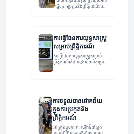
តោះមករៀនពីយុទ្ធសាស្ត្រដែលអាច
ធ្វើឲ្យការប្រកួតនិងព្រឹត្តិការណ៍របស់
អ្នកជោគជ័យ។
ការធ្វើផែនការយុទ្ធសាស្ត្រ
សម្រាប់ព្រឹត្តិការណ៍
ការធ្វើផែនការយុទ្ធសាស្ត្រសម្រាប់
ព្រឹត្តិការណ៍គឺជាគន្លងសំខាន់សម្រាប់
ជោគជ័យនៃការប្រកួតប្រជែង។
ការទទួលបានជោគជ័យ
ក្នុងការប្រកួតនិង
ព្រឹត្តិការណ៍
នៅក្នុងអត្ថបទនេះ, យើងនឹងស្វែង
យល់អំពីវិធីសាស្ត្រដើម្បីទទួលបាន