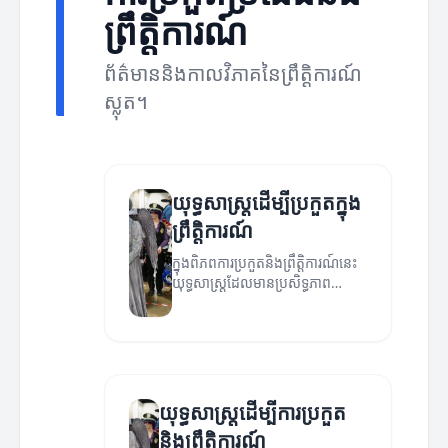
ព្រឹត្តិការណ៍
ព័ត៌មាននិងកាលវិភាគនៃព្រឹត្តិការណ៍
ស្លុត។
យុទ្ធសាស្ត្រដើម្បីប្រកួតក្នុង
ព្រឹត្តិការណ៍
ក្នុងពិភពការប្រកួតនិងព្រឹត្តិការណ៍នេះ
យុទ្ធសាស្ត្រដែលមានប្រសិទ្ធភាព
អាចជួយឱ្យអ្នកស្នាក់នៅលើកំណាត់
ព្រឹត្តិការណ៍។
យុទ្ធសាស្ត្រដើម្បីការប្រកួត
និងព្រឹត្តិការណ៍