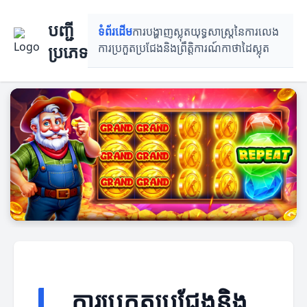
បញ្ជី
ទំព័រដើម
ការបង្ហាញស្លុត
យុទ្ធសាស្ត្រនៃការលេង
ប្រភេទ
ការ​ប្រកួតប្រជែង​និង​ព្រឹត្តិការណ៍
កាថាដៃស្លុត
ការ​ប្រកួតប្រជែង​និង​