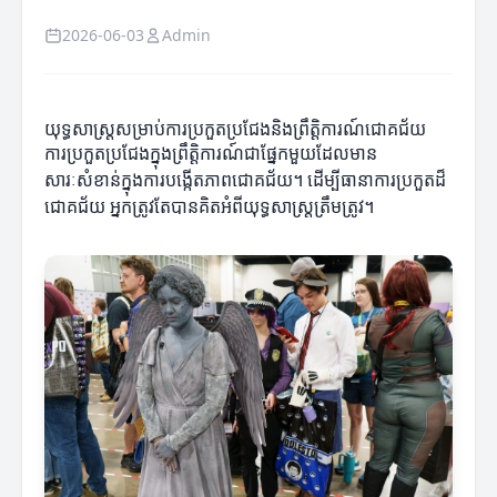
2026-06-03
Admin
យុទ្ធសាស្ត្រសម្រាប់ការប្រកួតប្រជែងនិងព្រឹត្តិការណ៍ជោគជ័យ
ការប្រកួតប្រជែងក្នុងព្រឹត្តិការណ៍ជាផ្នែកមួយដែលមាន
សារៈសំខាន់ក្នុងការបង្កើតភាពជោគជ័យ។ ដើម្បីធានាការប្រកួតដ៏
ជោគជ័យ អ្នកត្រូវតែបានគិតអំពីយុទ្ធសាស្ត្រត្រឹមត្រូវ។