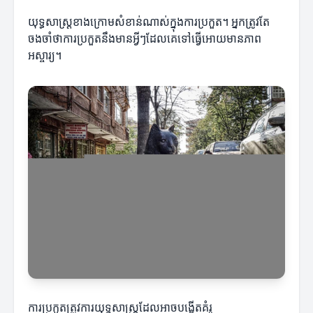
យុទ្ធសាស្ត្រខាងក្រោមសំខាន់ណាស់ក្នុងការប្រកួត។ អ្នកត្រូវតែ
ចងចាំថាការប្រកួតនឹងមានអ្វីៗដែលគេទៅធ្វើអោយមានភាព
អស្ចារ្យ។
ការប្រកួតត្រូវការយុទ្ធសាស្ត្រដែលអាចបង្កើតគំរូ