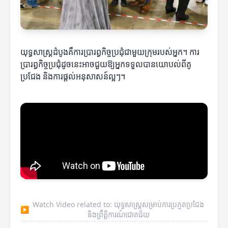
យុទ្ធសាស្ត្រ​ដំបូងគឺការប្រារព្ធកិច្ចប្រជុំជាមួយក្រុមរបស់អ្នក។ ការ
ប្រារព្ធកិច្ចប្រជុំដូចនេះអាចជួយឱ្យអ្នកទទួលបានយោបល់ពីគូ
ប្រជែង និងការផ្ដល់អនុសាសន៍ល្អៗ។
Watch Video related to: យុទ្ធសាស្ត្រសម្រាប់ការប្រកួតប្រជែង
▶
និងព្រឹត្តិការណ៍ជោគជ័យ