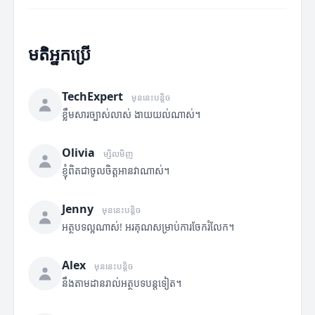
មតិអ្នកប្រើ
TechExpert
មុននេះបន្តិច
ខ្លឹមសារច្បាស់លាស់ ងាយយល់ណាស់។
Olivia
ម្សិលមិញ
ខ្ញុំពិតជាចូលចិត្តអានវាណាស់។
Jenny
មុននេះបន្តិច
អត្ថបទល្អណាស់! អរគុណសម្រាប់ការចែករំលែក។
Alex
មុននេះបន្តិច
នឹងតាមដានរាល់អត្ថបទបន្តទៀត។