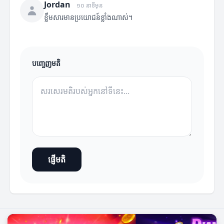
Jordan
១០ នាទីមុន
ខ្លឹមសារមានប្រយោជន៍ខ្លាំងណាស់។
បញ្ចេញមតិ
ផ្ញើមតិ