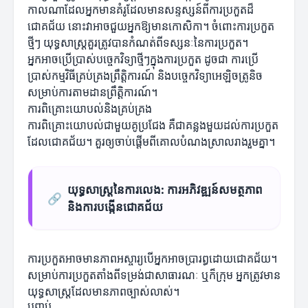
កាលណាដែលអ្នកមានគំរូដែលមានសន្ទស្សន៍ពីការប្រកួតដ៏
ជោគជ័យ នោះវាអាចជួយអ្នកឱ្យមានកោសិកា។ ចំពោះការប្រកួត
ថ្មីៗ យុទ្ធសាស្ត្រគួរត្រូវបានកំណត់ពីទស្សនៈនៃការប្រកួត។
អ្នកអាចប្រើប្រាស់បច្ចេកវិទ្យាថ្មីៗក្នុងការប្រកួត ដូចជា ការប្រើ
ប្រាស់កម្មវិធីគ្រប់គ្រងព្រឹត្តិការណ៍ និងបច្ចេកវិទ្យាអេឡិចត្រូនិច
សម្រាប់ការតាមដានព្រឹត្តិការណ៍។
ការពិគ្រោះយោបល់និងគ្រប់គ្រង
ការពិគ្រោះយោបល់ជាមួយគូប្រជែង គឺជាគន្លងមួយដល់ការប្រកួត
ដែលជោគជ័យ។ គួរឲ្យចាប់ផ្តើមពីគោលបំណងស្រាលរាងរួមគ្នា។
យុទ្ធសាស្ត្រនៃការលេង: ការអភិវឌ្ឍន៍សមត្ថភាព
🔗
និងការបង្កើនជោគជ័យ
ការប្រកួតអាចមានភាពអស្ចារ្យបើអ្នកអាចប្រារព្ធដោយជោគជ័យ។
សម្រាប់ការប្រកួតតាំងពីទម្រង់ជាសាធារណៈ ឬក៏ក្រុម អ្នកត្រូវមាន
យុទ្ធសាស្ត្រដែលមានភាពច្បាស់លាស់។
បញ្ចប់