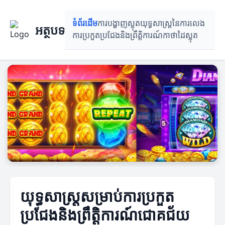
ទំព័រដើម
ការបង្ហាញស្លុត
យុទ្ធសាស្ត្រនៃការលេង
អត្ថបទ
ការ​ប្រកួតប្រជែង​និង​ព្រឹត្តិការណ៍
កាថាដៃស្លុត
យុទ្ធសាស្ត្រសម្រាប់ការប្រកួត
ប្រជែងនិងព្រឹត្តិការណ៍ជោគជ័យ