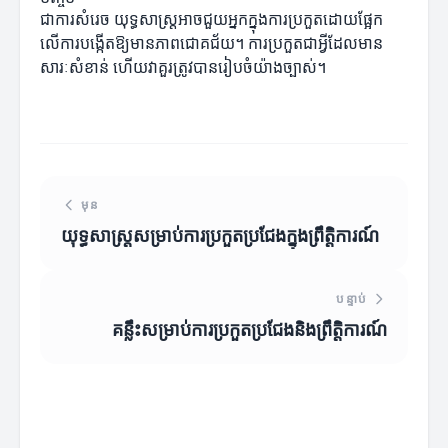
ជាការសំរេច យុទ្ធសាស្ត្រអាចជួយអ្នកក្នុងការប្រកួតដោយផ្អែក
លើការបង្កើតឱ្យមានភាពជោគជ័យ។ ការប្រកួតជាអ្វីដែលមាន
សារៈសំខាន់ ហើយវាគួរត្រូវបានរៀបចំយ៉ាងច្បាស់។
មុន
យុទ្ធសាស្ត្រសម្រាប់ការប្រកួតប្រជែងក្នុងព្រឹត្តិការណ៍
បន្ទាប់
គន្លឹះសម្រាប់ការប្រកួតប្រជែងនិងព្រឹត្តិការណ៍